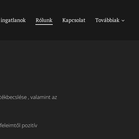
 ingatlanok
Rólunk
Kapcsolat
Továbbiak
tékbecslése , valamint az
eleimtől pozitív