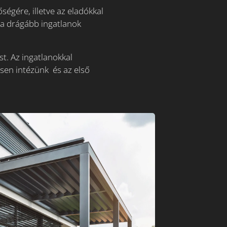
égére, illetve az eladókkal
 a drágább ingatlanok
st. Az ingatlanokkal
sen intézünk és az első