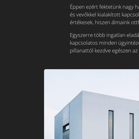
Éppen ezért fektetünk nagy h
és vevőkkel kialakított kapc
értékesek, hiszen álmaink ot
Egyszerre több ingatlan eladás
kapcsolatos minden ügyintézé
pillanattól kezdve egészen az