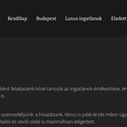
Kezdőlap
Budapest
Luxus ingatlanok
Eladott
ént feladataink közé tartozik az ingatlanok értékesítése, ér
is.
szenvedélyünk a hivatásunk. Nincs is jobb érzés mikor ügyf
ladói és vevői oldal is maximálisan elégedett.