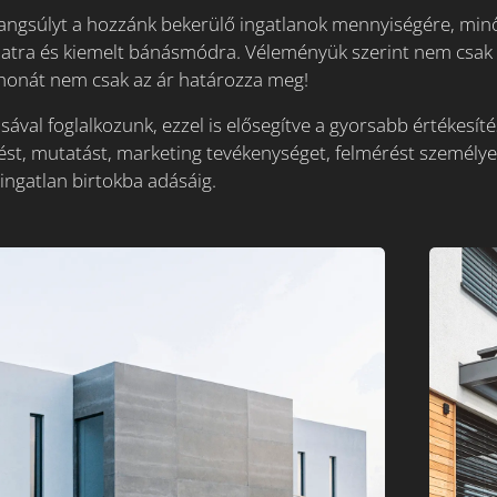
angsúlyt a hozzánk bekerülő ingatlanok mennyiségére, minős
solatra és kiemelt bánásmódra. Véleményük szerint nem csak
thonát nem csak az ár határozza meg!
ával foglalkozunk, ezzel is elősegítve a gyorsabb értékesíté
st, mutatást, marketing tevékenységet, felmérést személye
 ingatlan birtokba adásáig.